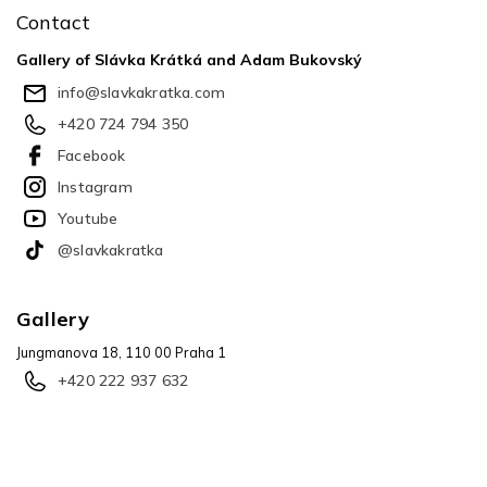
o
Contact
t
e
Gallery of Slávka Krátká and Adam Bukovský
r
info
@
slavkakratka.com
+420 724 794 350
Facebook
Instagram
Youtube
@slavkakratka
Gallery
Jungmanova 18, 110 00 Praha 1
+420 222 937 632