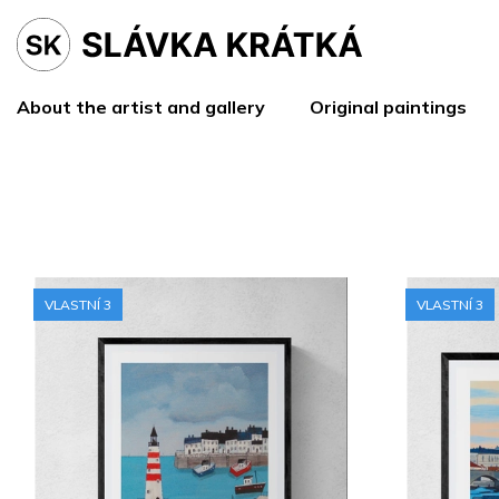
Skip
to
content
About the artist and gallery
Original paintings
L
i
VLASTNÍ 3
VLASTNÍ 3
s
t
o
f
p
r
o
d