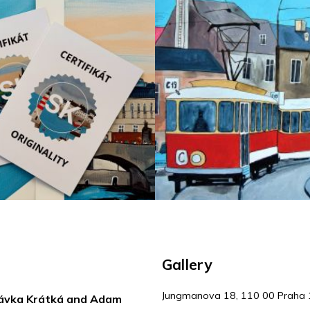
o
l
s
Gallery
Jungmanova 18, 110 00 Praha 
Slávka Krátká and Adam