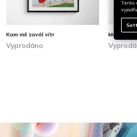
Tento 
vyjadřu
Sett
Kam mě zavál vítr
Městečko
Vyprodáno
Vyprodá