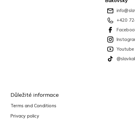
Bukovský
r
info
@
sl
+420 72
Faceboo
Instagr
Youtube
@slavka
Důležité informace
Terms and Conditions
Privacy policy