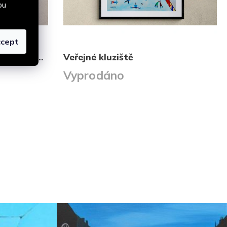
bu
cept
Návrat strážce majáku - zima 2025
Veřejné kluziště
Vyprodáno