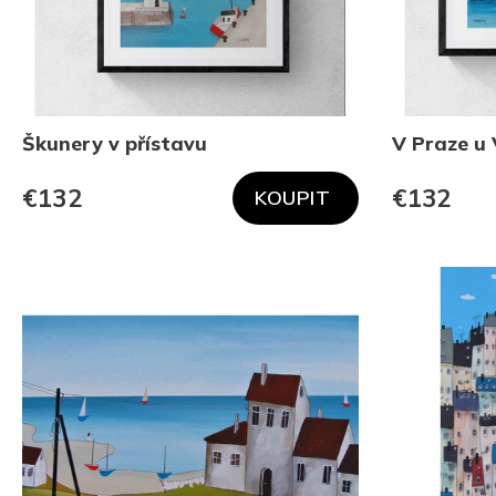
u
c
t
s
Škunery v přístavu
V Praze u 
€132
€132