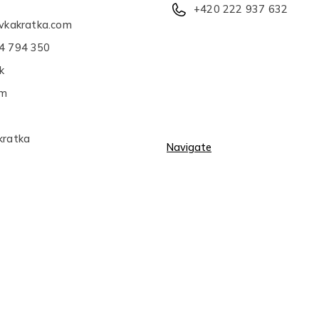
+420 222 937 632
avkakratka.com
4 794 350
k
am
kratka
Navigate