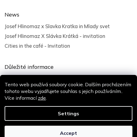
News
Josef Hlinomaz x Slavka Kratka in Mlady svet
Josef Hlinomaz X Slávka Krátká - invitation
Cities in the café - Invitation
Důležité informace
Terms and Conditions
Tento web používá soubory cookie. Dalším procházením
Privacy policy
tohoto webu vyjadřujete souhlas s jejich používáním..
Více informací
zde
.
Design
Shoptak.cz
| Platforma
Shoptet
Settings
Copyright 2026
Slávka Krátká
. All rights reserved.
Accept