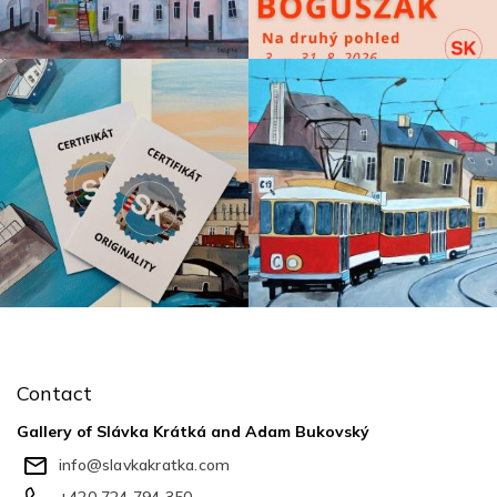
F
o
o
Contact
t
e
Gallery of Slávka Krátká and Adam Bukovský
r
info
@
slavkakratka.com