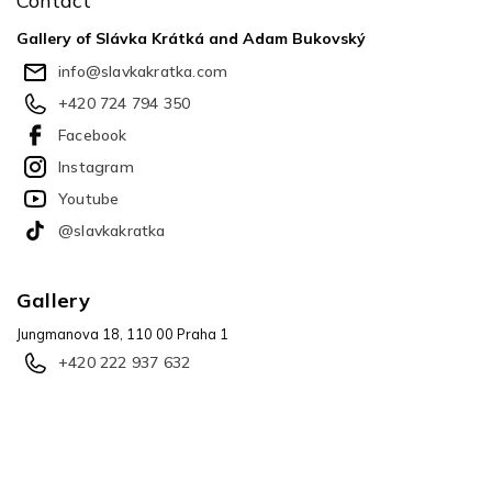
Contact
t
e
Gallery of Slávka Krátká and Adam Bukovský
r
info
@
slavkakratka.com
+420 724 794 350
Facebook
Instagram
Youtube
@slavkakratka
Gallery
Jungmanova 18, 110 00 Praha 1
+420 222 937 632