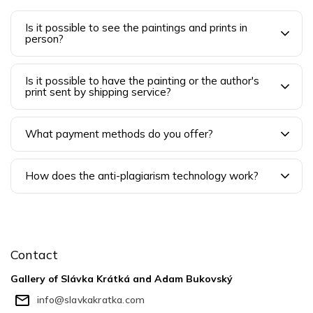
Is it possible to see the paintings and prints in
person?
Is it possible to have the painting or the author's
print sent by shipping service?
What payment methods do you offer?
How does the anti-plagiarism technology work?
F
o
o
Contact
t
e
Gallery of Slávka Krátká and Adam Bukovský
r
info
@
slavkakratka.com