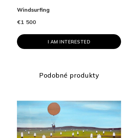
Windsurfing
Poh
€1 500
€1 
I AM INTERESTED
Podobné produkty