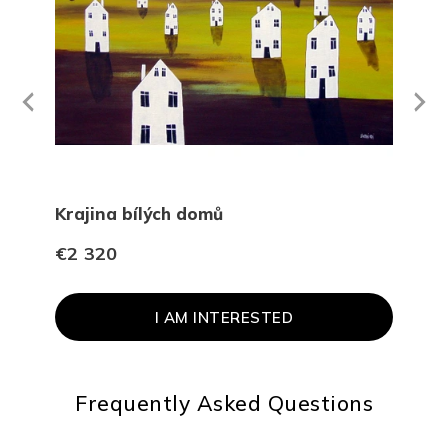
Next
revious
Krajina bílých domů
Jde
€2 320
€1 
I AM INTERESTED
Frequently Asked Questions