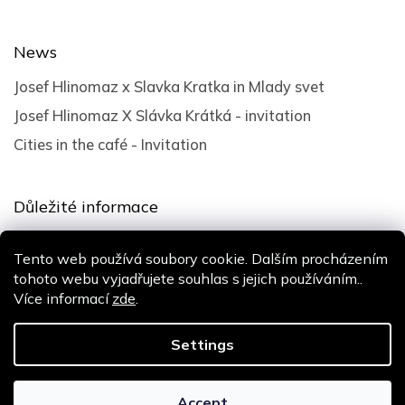
News
Josef Hlinomaz x Slavka Kratka in Mlady svet
Josef Hlinomaz X Slávka Krátká - invitation
Cities in the café - Invitation
Důležité informace
Terms and Conditions
Tento web používá soubory cookie. Dalším procházením
Privacy policy
tohoto webu vyjadřujete souhlas s jejich používáním..
Více informací
zde
.
Design
Shoptak.cz
| Platforma
Shoptet
Settings
Copyright 2026
Slávka Krátká
. All rights reserved.
Accept