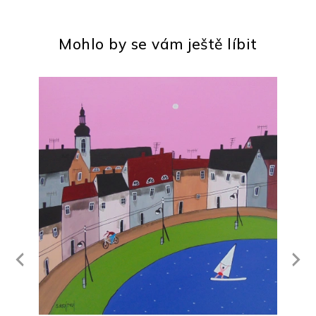
Mohlo by se vám ještě líbit
Next
revious