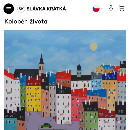
Přejít
na
obsah
Koloběh života