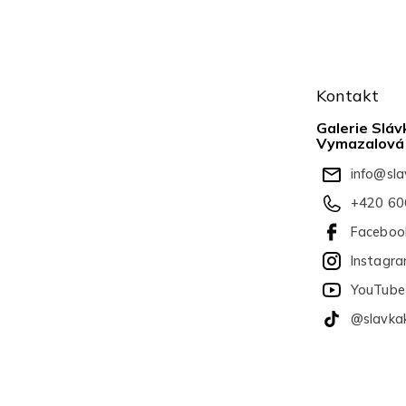
Z
á
Kontakt
p
a
Galerie Sláv
t
Vymazalová
í
info
@
sl
+420 60
Faceboo
Instagr
YouTube
@slavka