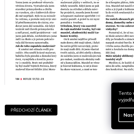
Tento 
vyjadřu
PŘEDCHOZÍ ČLÁNEK
Nas