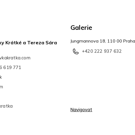
Galerie
Jungmannova 18, 110 00 Praha
ky Krátké a Tereza Sára
+420 222 937 632
avkakratka.com
6 619 771
k
am
kratka
Navigovat