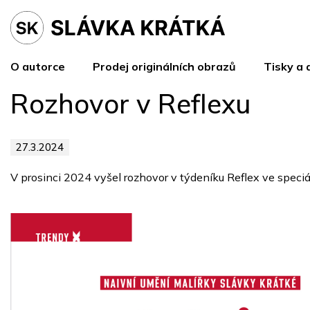
Přejít
na
obsah
O autorce
Prodej originálních obrazů
Tisky a 
Rozhovor v Reflexu
27.3.2024
V prosinci 2024 vyšel rozhovor v týdeníku Reflex ve speciá