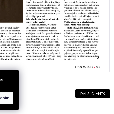
bu
DALŠÍ ČLÁNEK
lasím