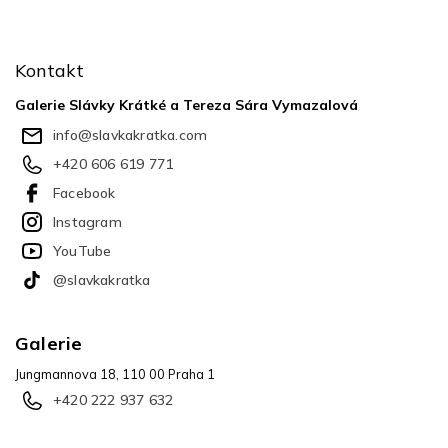
Z
á
p
Kontakt
a
t
Galerie Slávky Krátké a Tereza Sára Vymazalová
í
info
@
slavkakratka.com
+420 606 619 771
Facebook
Instagram
YouTube
@slavkakratka
Galerie
Jungmannova 18, 110 00 Praha 1
+420 222 937 632