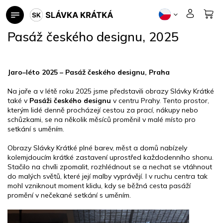
Přejít
na
obsah
Pasáž českého designu, 2025
Jaro–léto 2025 – Pasáž českého designu, Praha
Na jaře a v létě roku 2025 jsme představili obrazy Slávky Krátké
také v
Pasáži českého designu
v centru Prahy. Tento prostor,
kterým lidé denně procházejí cestou za prací, nákupy nebo
schůzkami, se na několik měsíců proměnil v malé místo pro
setkání s uměním.
Obrazy Slávky Krátké plné barev, měst a domů nabízely
kolemjdoucím krátké zastavení uprostřed každodenního shonu.
Stačilo na chvíli zpomalit, rozhlédnout se a nechat se vtáhnout
do malých světů, které její malby vyprávějí. I v ruchu centra tak
mohl vzniknout moment klidu, kdy se běžná cesta pasáží
promění v nečekané setkání s uměním.