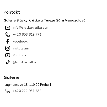
á
p
Kontakt
a
t
Galerie Slávky Krátké a Tereza Sára Vymazalová
í
info
@
slavkakratka.com
+420 606 619 771
Facebook
Instagram
YouTube
@slavkakratka
Galerie
Jungmannova 18, 110 00 Praha 1
+420 222 937 632