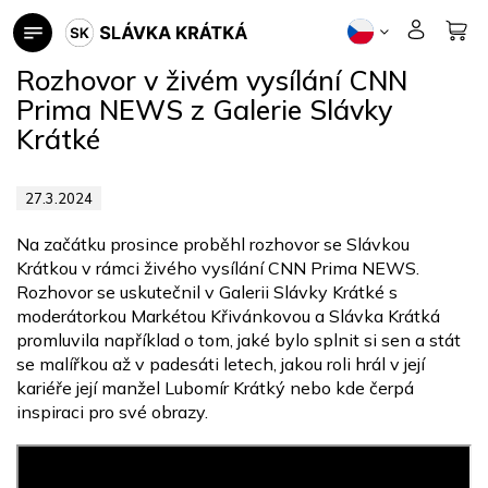
Přejít
na
obsah
Rozhovor v živém vysílání CNN
Prima NEWS z Galerie Slávky
Krátké
27.3.2024
Na začátku prosince proběhl rozhovor se Slávkou
Krátkou v rámci živého vysílání CNN Prima NEWS.
Rozhovor se uskutečnil v Galerii Slávky Krátké s
moderátorkou Markétou Křivánkovou a Slávka Krátká
promluvila například o tom, jaké bylo splnit si sen a stát
se malířkou až v padesáti letech, jakou roli hrál v její
kariéře její manžel Lubomír Krátký nebo kde čerpá
inspiraci pro své obrazy.