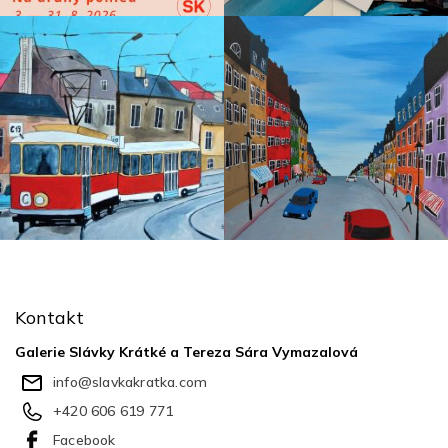
Z
á
p
Kontakt
a
t
Galerie Slávky Krátké a Tereza Sára Vymazalová
í
info
@
slavkakratka.com
+420 606 619 771
Facebook