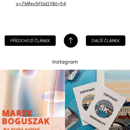
v=7Mfev5FGd1Y&t=54
PŘEDCHOZÍ ČLÁNEK
DALŠÍ ČLÁNEK
Instagram