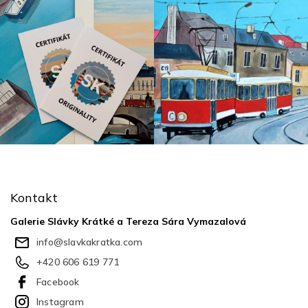
Z
á
p
Kontakt
a
t
Galerie Slávky Krátké a Tereza Sára Vymazalová
í
info
@
slavkakratka.com
+420 606 619 771
Facebook
Instagram