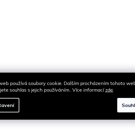
web používá soubory cookie. Dalším procházením tohoto we
jete souhlas s jejich používáním.. Více informací
zde
.
tavení
Souh