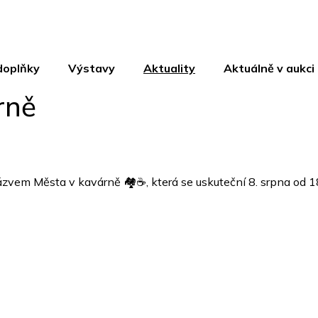
doplňky
Výstavy
Aktuality
Aktuálně v aukci
rně
zvem Města v kavárně 🏘️☕️, která se uskuteční 8. srpna od 