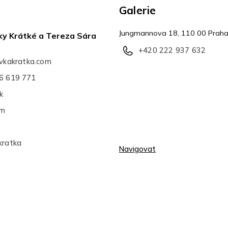
Galerie
Jungmannova 18, 110 00 Praha
ky Krátké a Tereza Sára
+420 222 937 632
avkakratka.com
6 619 771
k
am
kratka
Navigovat