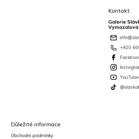
á
Kontakt
p
a
Galerie Sláv
t
Vymazalová
í
info
@
sl
+420 60
Faceboo
Instagr
YouTube
@slavka
Důležité informace
Obchodní podmínky