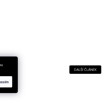
bu
DALŠÍ ČLÁNEK
lasím