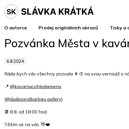
Přejít
na
obsah
O autorce
Prodej originálních obrazů
Tisky a 
Pozvánka Města v kavá
6.8.2024
Ráda bych vás všechny pozvala 👩‍🎨 na svou vernisáž s ná
📍
@kavarnacohledajmeno
(
@dudesandbarbies.gallery
)
📆 8.8. od 18:00 hod.
Těším se na vás. 👋❤️