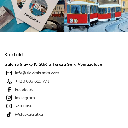
Z
á
p
Kontakt
a
t
Galerie Slávky Krátké a Tereza Sára Vymazalová
í
info
@
slavkakratka.com
+420 606 619 771
Facebook
Instagram
YouTube
@slavkakratka