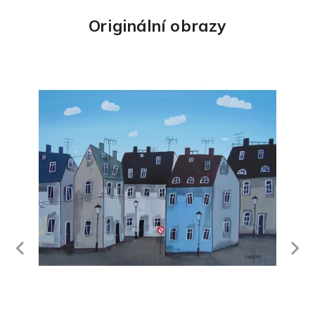
Originální obrazy
Next
revious