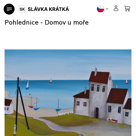
Přejít
na
obsah
Pohlednice - Domov u moře