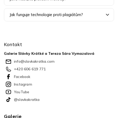
Jak funguje technologie proti plagiátům?
Z
á
p
Kontakt
a
t
Galerie Slávky Krátké a Tereza Sára Vymazalová
í
info
@
slavkakratka.com
+420 606 619 771
Facebook
Instagram
YouTube
@slavkakratka
Galerie