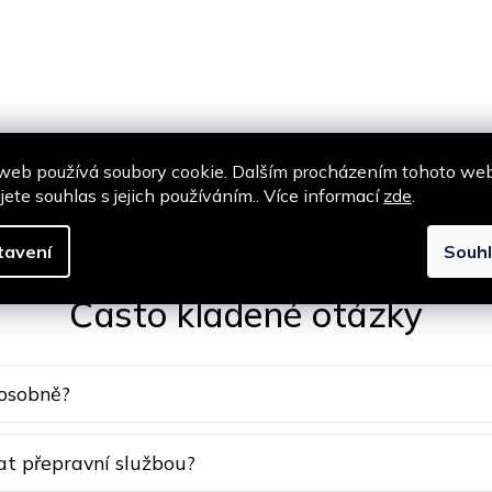
web používá soubory cookie. Dalším procházením tohoto we
jete souhlas s jejich používáním.. Více informací
zde
.
Z
tavení
Souh
Často kladené otázky
 osobně?
at přepravní službou?