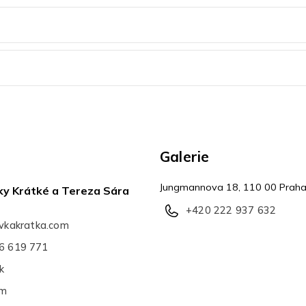
Galerie
Jungmannova 18, 110 00 Praha
ky Krátké a Tereza Sára
+420 222 937 632
avkakratka.com
6 619 771
k
am