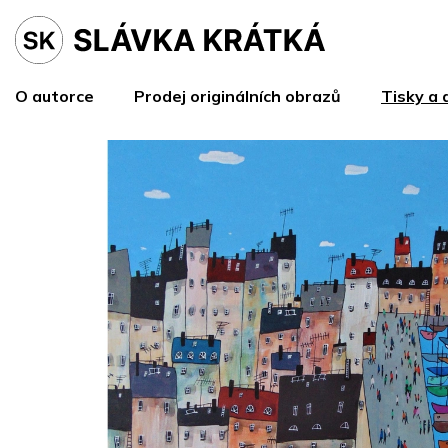
Přejít
na
obsah
O autorce
Prodej originálních obrazů
Tisky a 