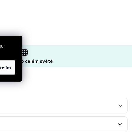
bu
asíláme po celém světě
lasím