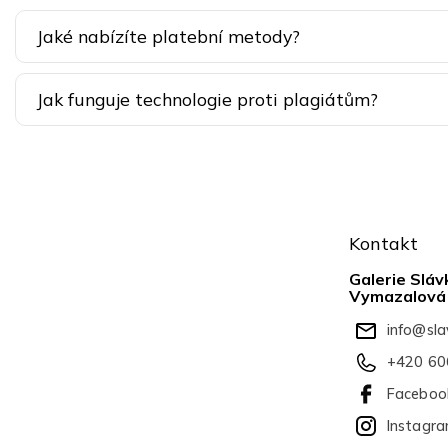
Jaké nabízíte platební metody?
Jak funguje technologie proti plagiátům?
Z
á
Kontakt
p
a
Galerie Sláv
t
Vymazalová
í
info
@
sl
+420 60
Faceboo
Instagr