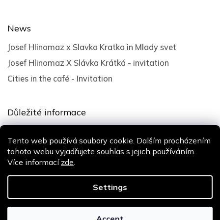
News
Josef Hlinomaz x Slavka Kratka in Mlady svet
Josef Hlinomaz X Slávka Krátká - invitation
Cities in the café - Invitation
Důležité informace
Terms and Conditions
Tento web používá soubory cookie. Dalším procházením
Privacy policy
tohoto webu vyjadřujete souhlas s jejich používáním..
Více informací
zde
.
Design
Shoptak.cz
| Platforma
Shoptet
Settings
Copyright 2026
Slávka Krátká
. All rights reserved.
Accept