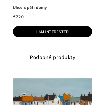
Ulice s pěti domy
Loď
€720
€84
I AM INTERESTED
Podobné produkty