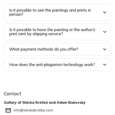
Is it possible to see the paintings and prints in
person?
Is it possible to have the painting or the author's
print sent by shipping service?
What payment methods do you offer?
How does the anti-plagiarism technology work?
F
o
o
Contact
t
e
Gallery of Slávka Krátká and Adam Bukovský
r
info
@
slavkakratka.com