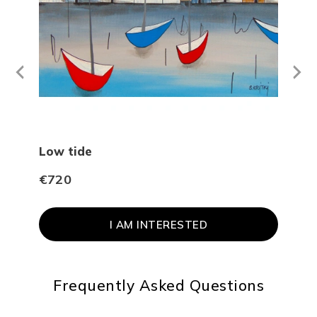
Next
revious
Low tide
Nah
€720
€1 
I AM INTERESTED
Frequently Asked Questions