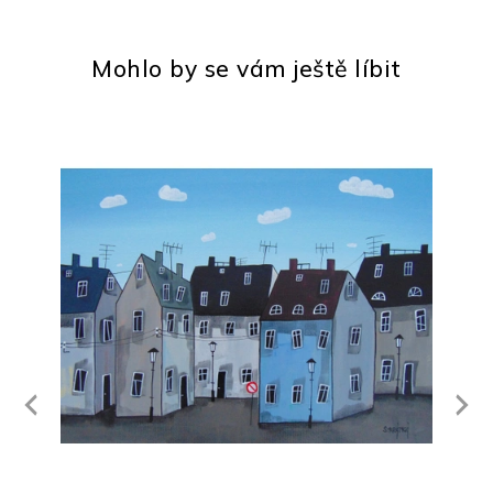
Mohlo by se vám ještě líbit
Next
revious