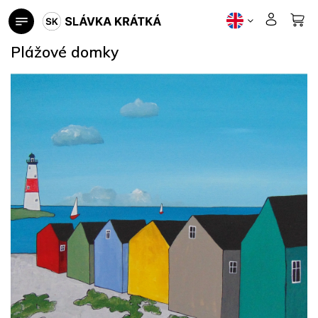
Skip
to
content
Plážové domky