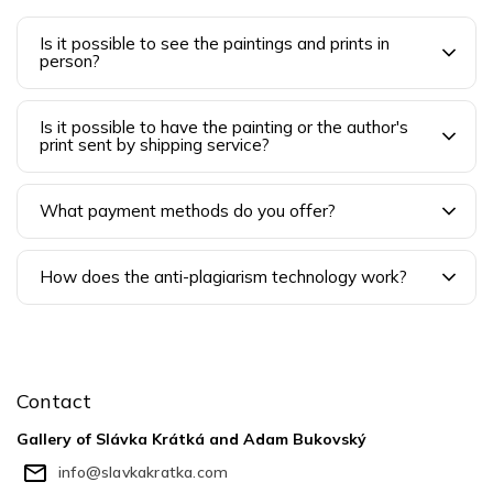
Is it possible to see the paintings and prints in
person?
Is it possible to have the painting or the author's
print sent by shipping service?
What payment methods do you offer?
How does the anti-plagiarism technology work?
F
o
o
Contact
t
e
Gallery of Slávka Krátká and Adam Bukovský
r
info
@
slavkakratka.com