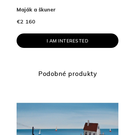
Maják a škuner
Obc
€2 160
€96
I AM INTERESTED
SOL
Podobné produkty