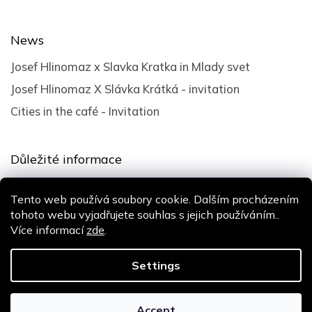
News
Josef Hlinomaz x Slavka Kratka in Mlady svet
Josef Hlinomaz X Slávka Krátká - invitation
Cities in the café - Invitation
Důležité informace
Terms and Conditions
Tento web používá soubory cookie. Dalším procházením
Privacy policy
tohoto webu vyjadřujete souhlas s jejich používáním..
Více informací
zde
.
Design
Shoptak.cz
| Platforma
Shoptet
Settings
Copyright 2026
Slávka Krátká
. All rights reserved.
Accept