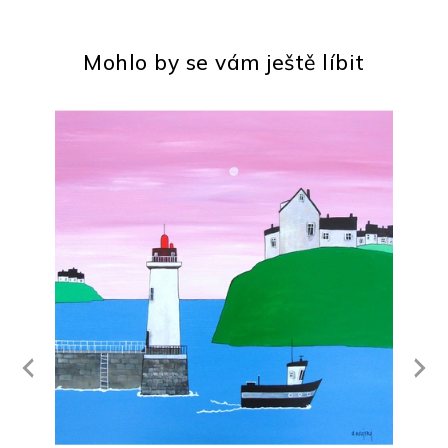
Mohlo by se vám ještě líbit
Next
revious