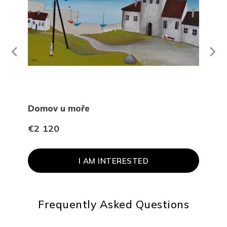
Next
revious
Domov u moře
Noc
€2 120
€1 
I AM INTERESTED
Frequently Asked Questions