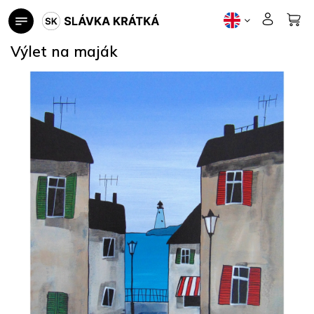
Skip
to
content
Výlet na maják