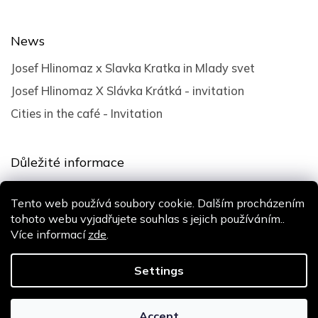
News
Josef Hlinomaz x Slavka Kratka in Mlady svet
Josef Hlinomaz X Slávka Krátká - invitation
Cities in the café - Invitation
Důležité informace
Terms and Conditions
Tento web používá soubory cookie. Dalším procházením
Privacy policy
tohoto webu vyjadřujete souhlas s jejich používáním..
Více informací
zde
.
Design
Shoptak.cz
| Platforma
Shoptet
Settings
Copyright 2026
Slávka Krátká
. All rights reserved.
Accept