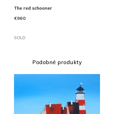
The red schooner
Pro
€960
€1 
SOLD
Podobné produkty