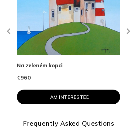
Next
revious
Na zeleném kopci
Plo
€960
€1 
I AM INTERESTED
Frequently Asked Questions