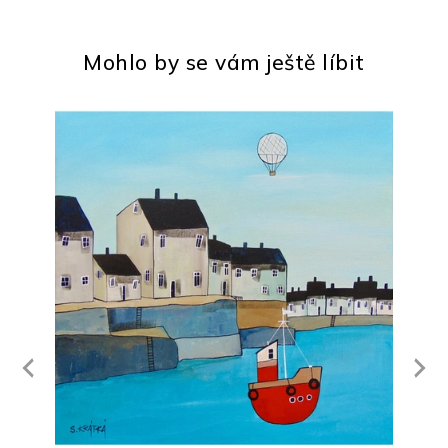
Mohlo by se vám ještě líbit
Next
revious