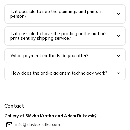
Is it possible to see the paintings and prints in
person?
Is it possible to have the painting or the author's
print sent by shipping service?
What payment methods do you offer?
How does the anti-plagiarism technology work?
F
o
o
Contact
t
e
Gallery of Slávka Krátká and Adam Bukovský
r
info
@
slavkakratka.com