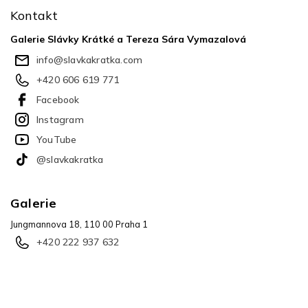
p
Kontakt
a
t
Galerie Slávky Krátké a Tereza Sára Vymazalová
í
info
@
slavkakratka.com
+420 606 619 771
Facebook
Instagram
YouTube
@slavkakratka
Galerie
Jungmannova 18, 110 00 Praha 1
+420 222 937 632