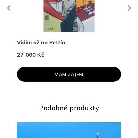
Next
revious
Vidím až na Petřín
Tři 
27 000 Kč
30 
MÁM ZÁJEM
Podobné produkty