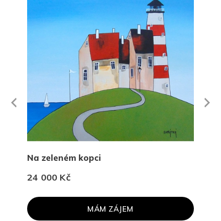
Next
revious
Na zeleném kopci
Obc
24 000 Kč
24 
MÁM ZÁJEM
PR