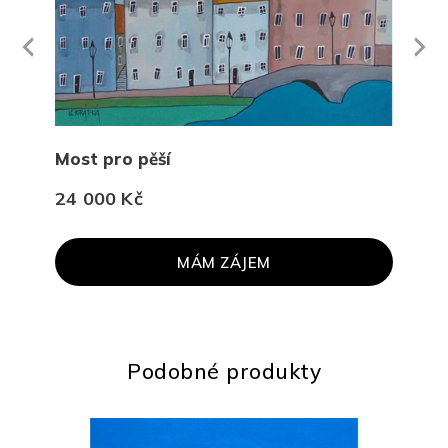
Next
revious
Most pro pěší
Vidí
24 000 Kč
27 
MÁM ZÁJEM
Podobné produkty