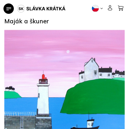
Přejít
na
obsah
Maják a škuner