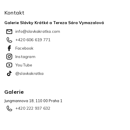
á
p
Kontakt
a
t
Galerie Slávky Krátké a Tereza Sára Vymazalová
í
info
@
slavkakratka.com
+420 606 619 771
Facebook
Instagram
YouTube
@slavkakratka
Galerie
Jungmannova 18, 110 00 Praha 1
+420 222 937 632