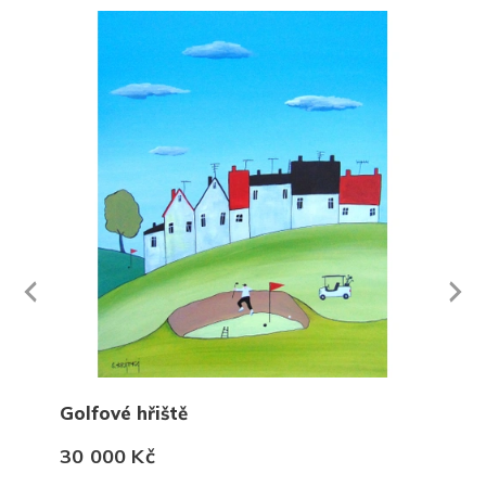
Next
revious
Golfové hřiště
Odli
30 000 Kč
18 