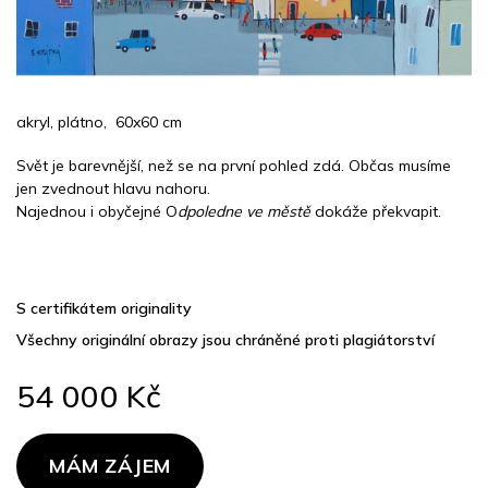
akryl, plátno, 60x60 cm
Svět je barevnější, než se na první pohled zdá. Občas musíme
jen zvednout hlavu nahoru.
Najednou i obyčejné O
dpoledne ve městě
dokáže překvapit.
S certifikátem originality
Všechny originální obrazy jsou chráněné proti plagiátorství
54 000 Kč
Měrná
cena:
MÁM ZÁJEM