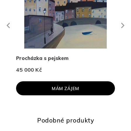
Next
revious
Procházka s pejskem
Hos
45 000 Kč
18 
MÁM ZÁJEM
PR
Podobné produkty