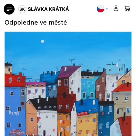
Přejít
na
obsah
Odpoledne ve městě