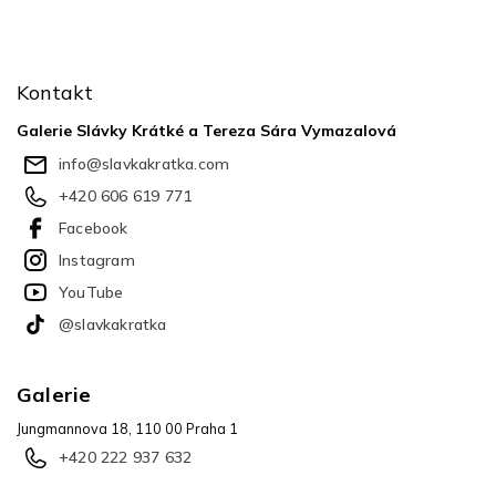
Z
á
p
Kontakt
a
t
Galerie Slávky Krátké a Tereza Sára Vymazalová
í
info
@
slavkakratka.com
+420 606 619 771
Facebook
Instagram
YouTube
@slavkakratka
Galerie
Jungmannova 18, 110 00 Praha 1
+420 222 937 632