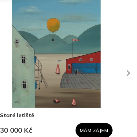
Next
Staré letiště
Siln
30 000 Kč
45 
MÁM ZÁJEM