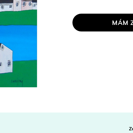
Měrná
cena:
MÁM 
Z