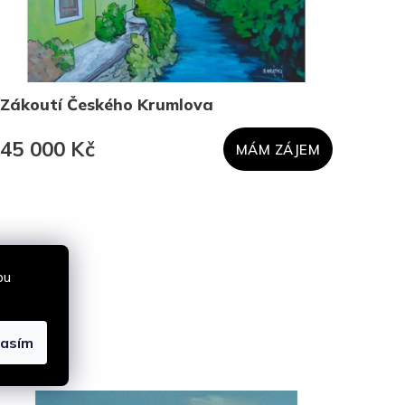
Zákoutí Českého Krumlova
Zasn
45 000 Kč
45 
MÁM ZÁJEM
bu
lasím