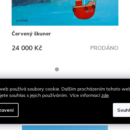
Červený škuner
24 000 Kč
PRODÁNO
web používá soubory cookie. Dalším procházením tohoto we
jete souhlas s jejich používáním.. Více informací
zde
.
Podobné produkty
tavení
Souh