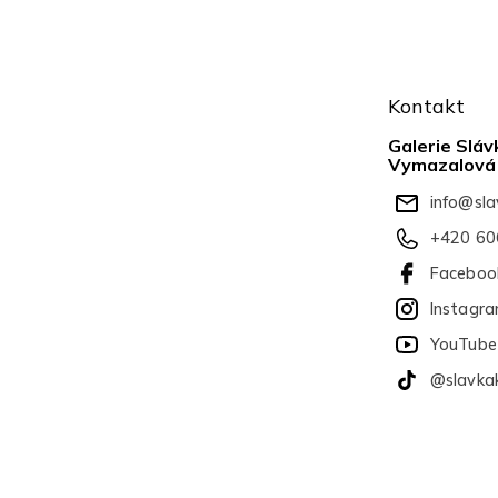
Z
á
Kontakt
p
a
Galerie Sláv
t
Vymazalová
í
info
@
sl
+420 60
Faceboo
Instagr
YouTube
@slavka