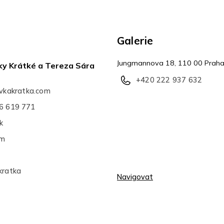
Galerie
Jungmannova 18, 110 00 Praha
ky Krátké a Tereza Sára
+420 222 937 632
avkakratka.com
6 619 771
k
am
kratka
Navigovat