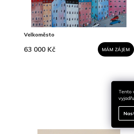
Velkoměsto
63 000 Kč
ÁNO
MÁM ZÁJEM
Tento 
vyjadřu
Nas