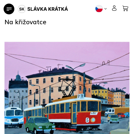
Přejít
na
obsah
Na křižovatce