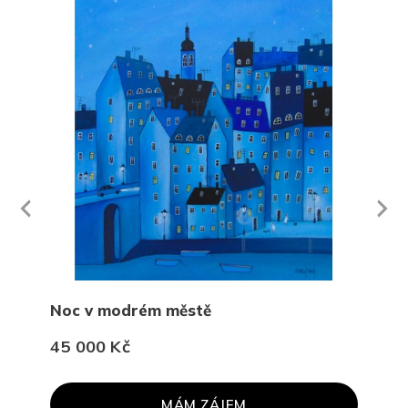
Next
revious
Noc v modrém městě
Kra
45 000 Kč
45 
MÁM ZÁJEM