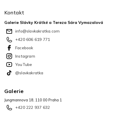
á
p
Kontakt
a
t
Galerie Slávky Krátké a Tereza Sára Vymazalová
í
info
@
slavkakratka.com
+420 606 619 771
Facebook
Instagram
YouTube
@slavkakratka
Galerie
Jungmannova 18, 110 00 Praha 1
+420 222 937 632