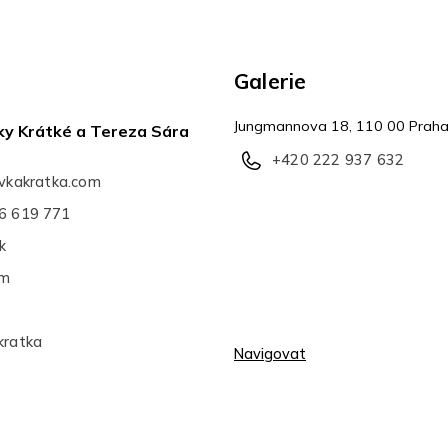
Galerie
Jungmannova 18, 110 00 Praha
ky Krátké a Tereza Sára
+420 222 937 632
avkakratka.com
6 619 771
k
am
kratka
Navigovat