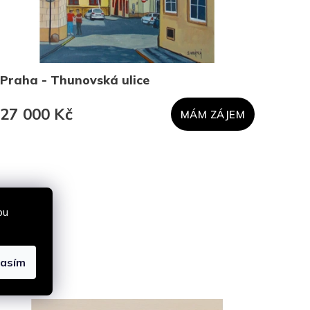
Praha - Thunovská ulice
Vidí
27 000 Kč
27 
MÁM ZÁJEM
bu
lasím