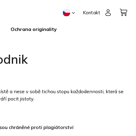
Kontakt
Ochrana originality
odnik
stě a nese v sobě tichou stopu každodennosti, která se
í pocit jistoty.
jsou chráněné proti plagiátorství