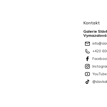
Z
á
Kontakt
p
a
Galerie Sláv
t
Vymazalová
í
info
@
sl
+420 60
Faceboo
Instagr
YouTube
@slavka