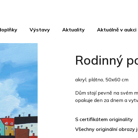
doplňky
Výstavy
Aktuality
Aktuálně v aukci
Rodinný p
akryl, plátno, 50x60 cm
Dům stojí pevně na svém mí
opakuje den za dnem a vytvář
S certifikátem originality
Všechny originální obrazy 