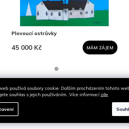
Plovoucí ostrůvky
45 000 Kč
MÁM ZÁJEM
web používá soubory cookie. Dalším procházením tohoto we
jete souhlas s jejich používáním.. Více informací
zde
.
Podobné produkty
tavení
Souh