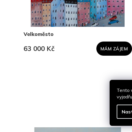
Velkoměsto
63 000 Kč
JEM
MÁM ZÁJEM
Tento 
vyjadřu
Nas