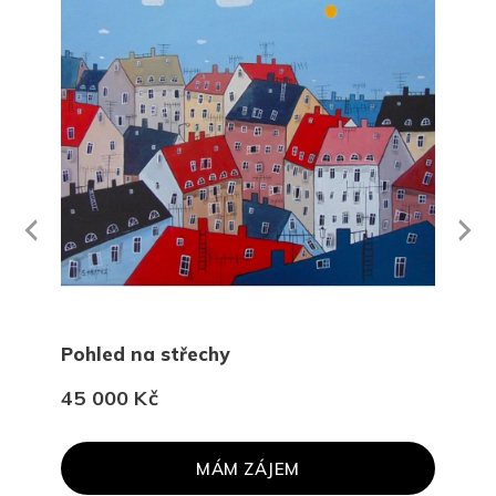
Next
revious
Pohled na střechy
Več
45 000 Kč
30 
MÁM ZÁJEM
PR