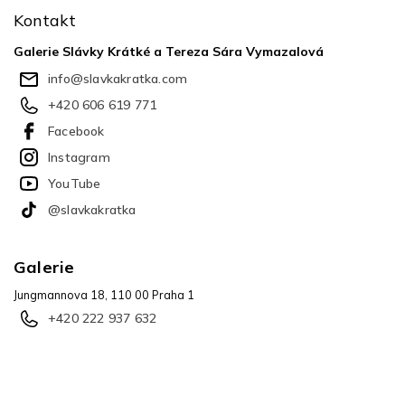
p
Kontakt
a
t
Galerie Slávky Krátké a Tereza Sára Vymazalová
í
info
@
slavkakratka.com
+420 606 619 771
Facebook
Instagram
YouTube
@slavkakratka
Galerie
Jungmannova 18, 110 00 Praha 1
+420 222 937 632