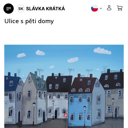
Přejít
na
obsah
Ulice s pěti domy