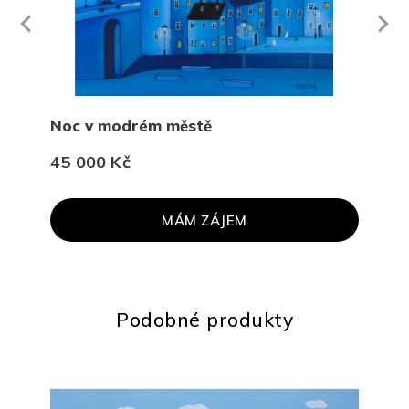
Next
revious
Noc v modrém městě
Pra
45 000 Kč
27 
MÁM ZÁJEM
Podobné produkty