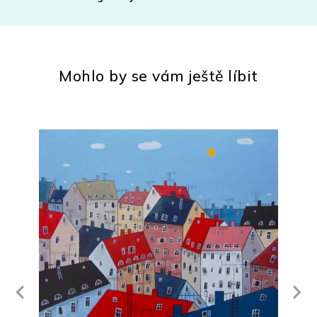
Mohlo by se vám ještě líbit
Next
revious