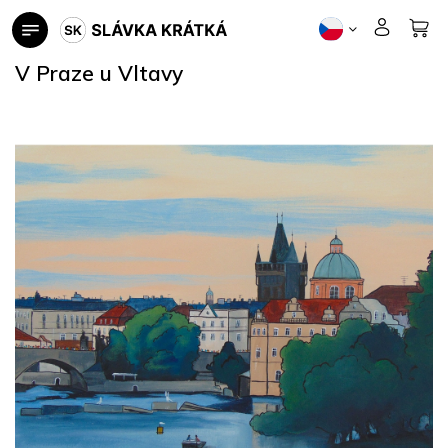
Přejít
na
obsah
V Praze u Vltavy