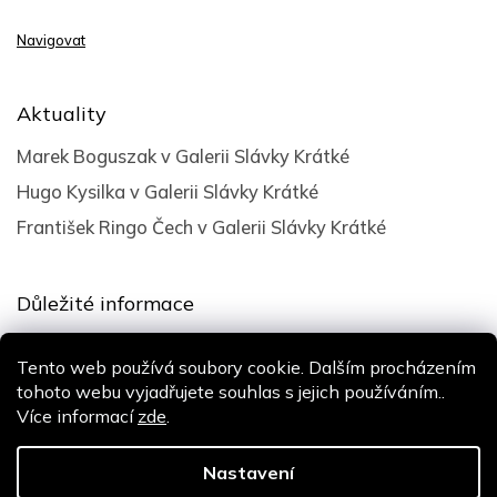
Navigovat
Aktuality
Marek Boguszak v Galerii Slávky Krátké
Hugo Kysilka v Galerii Slávky Krátké
František Ringo Čech v Galerii Slávky Krátké
Důležité informace
Obchodní podmínky
Tento web používá soubory cookie. Dalším procházením
Podmínky ochrany osobních údajů
tohoto webu vyjadřujete souhlas s jejich používáním..
Více informací
zde
.
Design
Shoptak.cz
| Platforma
Shoptet
Nastavení