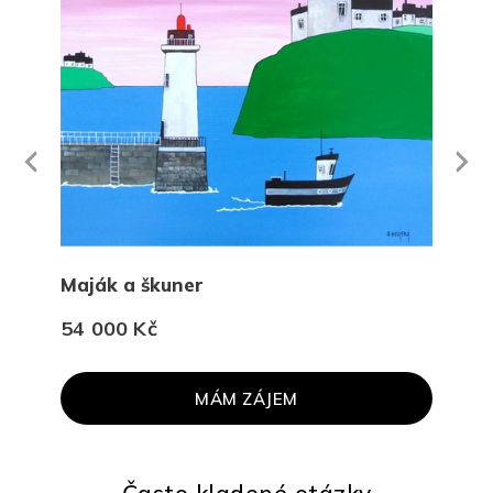
Next
revious
Maják a škuner
Več
54 000 Kč
30 
MÁM ZÁJEM
PR