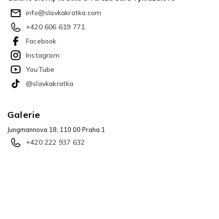
í
info
@
slavkakratka.com
+420 606 619 771
Facebook
Instagram
YouTube
@slavkakratka
Galerie
Jungmannova 18, 110 00 Praha 1
+420 222 937 632