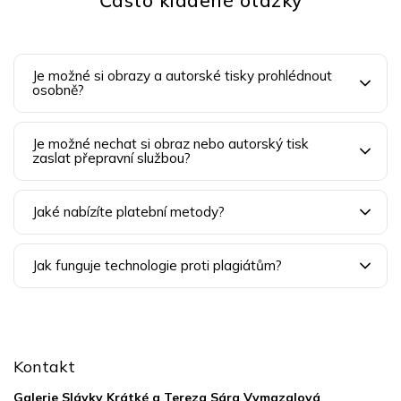
Často kladené otázky
Je možné si obrazy a autorské tisky prohlédnout
osobně?
Je možné nechat si obraz nebo autorský tisk
zaslat přepravní službou?
Jaké nabízíte platební metody?
Jak funguje technologie proti plagiátům?
Z
á
p
Kontakt
a
t
Galerie Slávky Krátké a Tereza Sára Vymazalová