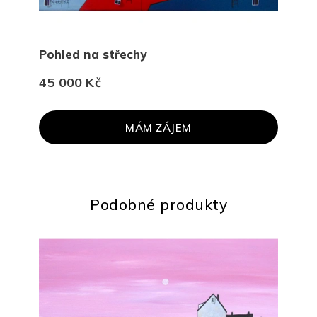
Pohled na střechy
Plo
45 000 Kč
45 
MÁM ZÁJEM
Podobné produkty