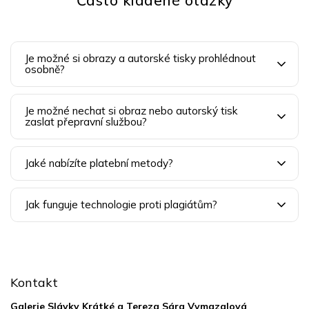
Často kladené otázky
Je možné si obrazy a autorské tisky prohlédnout
osobně?
Je možné nechat si obraz nebo autorský tisk
zaslat přepravní službou?
Jaké nabízíte platební metody?
Jak funguje technologie proti plagiátům?
Z
á
p
Kontakt
a
t
Galerie Slávky Krátké a Tereza Sára Vymazalová