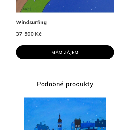
Windsurfing
Kro
37 500 Kč
37 
MÁM ZÁJEM
Podobné produkty