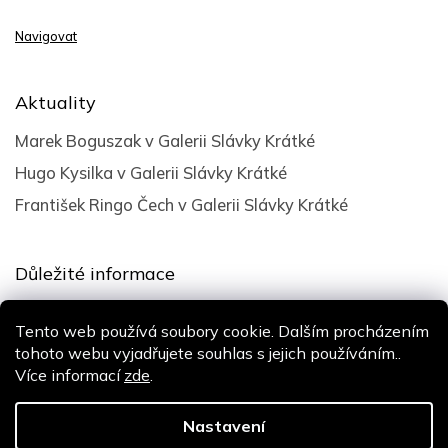
Navigovat
Aktuality
Marek Boguszak v Galerii Slávky Krátké
Hugo Kysilka v Galerii Slávky Krátké
František Ringo Čech v Galerii Slávky Krátké
Důležité informace
Obchodní podmínky
Tento web používá soubory cookie. Dalším procházením
Podmínky ochrany osobních údajů
tohoto webu vyjadřujete souhlas s jejich používáním..
Více informací
zde
.
Design
Shoptak.cz
| Platforma
Shoptet
Nastavení