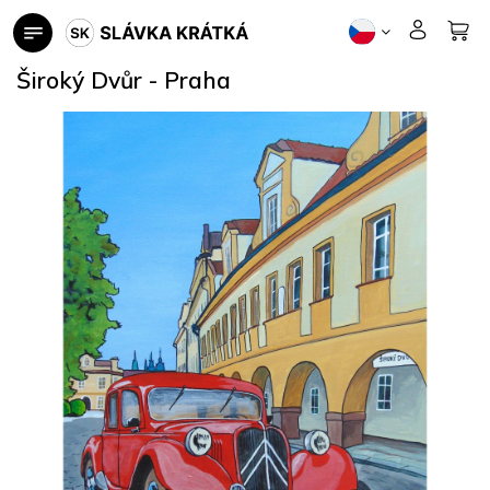
Přejít
na
obsah
Široký Dvůr - Praha