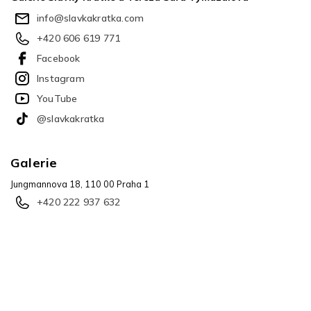
í
info
@
slavkakratka.com
+420 606 619 771
Facebook
Instagram
YouTube
@slavkakratka
Galerie
Jungmannova 18, 110 00 Praha 1
+420 222 937 632