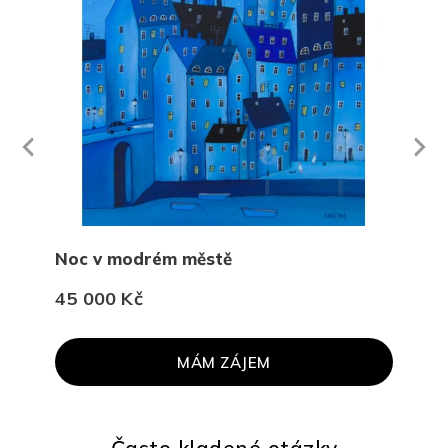
Next
revious
Noc v modrém městě
Rod
45 000 Kč
45 
MÁM ZÁJEM