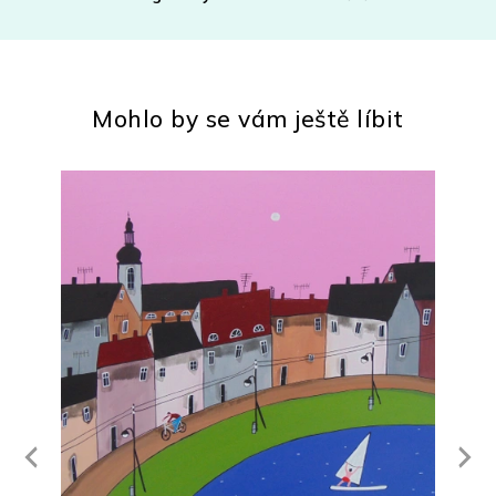
Mohlo by se vám ještě líbit
Next
revious