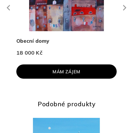
Next
revious
Obecní domy
Kra
18 000 Kč
45 
MÁM ZÁJEM
Podobné produkty