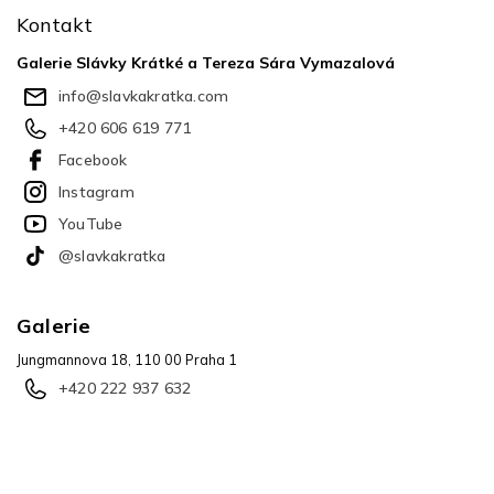
p
Kontakt
a
t
Galerie Slávky Krátké a Tereza Sára Vymazalová
í
info
@
slavkakratka.com
+420 606 619 771
Facebook
Instagram
YouTube
@slavkakratka
Galerie
Jungmannova 18, 110 00 Praha 1
+420 222 937 632