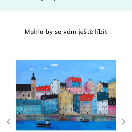
Mohlo by se vám ještě líbit
Next
revious