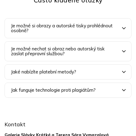
Často kladené otázky
Je možné si obrazy a autorské tisky prohlédnout
osobně?
Je možné nechat si obraz nebo autorský tisk
zaslat přepravní službou?
Jaké nabízíte platební metody?
Jak funguje technologie proti plagiátům?
Z
á
p
Kontakt
a
t
Galerie Slávky Krátké a Tereza Sára Vymazalová