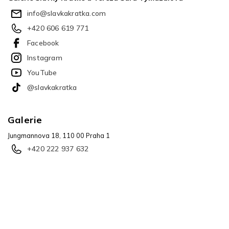
í
info
@
slavkakratka.com
+420 606 619 771
Facebook
Instagram
YouTube
@slavkakratka
Galerie
Jungmannova 18, 110 00 Praha 1
+420 222 937 632