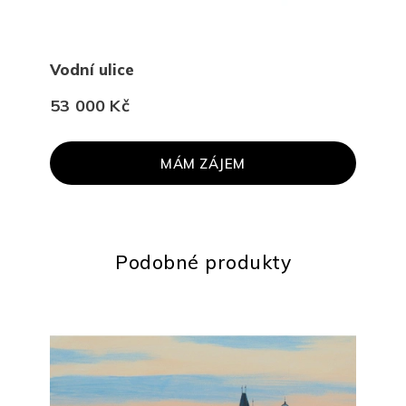
Vodní ulice
Hos
53 000 Kč
18 
MÁM ZÁJEM
PR
Podobné produkty