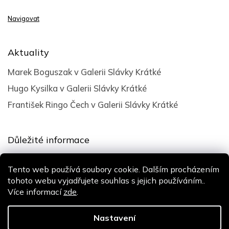
Navigovat
Aktuality
Marek Boguszak v Galerii Slávky Krátké
Hugo Kysilka v Galerii Slávky Krátké
František Ringo Čech v Galerii Slávky Krátké
Důležité informace
Obchodní podmínky
Tento web používá soubory cookie. Dalším procházením
Podmínky ochrany osobních údajů
tohoto webu vyjadřujete souhlas s jejich používáním..
Více informací
zde
.
Design
Shoptak.cz
| Platforma
Shoptet
Nastavení