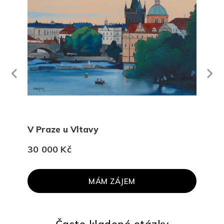
Next
revious
V Praze u Vltavy
Gal
30 000 Kč
30 
MÁM ZÁJEM