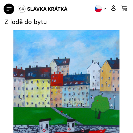
Přejít
na
obsah
Z lodě do bytu