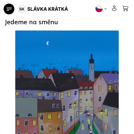
Přejít
na
obsah
Jedeme na směnu