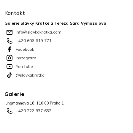
á
p
Kontakt
a
t
Galerie Slávky Krátké a Tereza Sára Vymazalová
í
info
@
slavkakratka.com
+420 606 619 771
Facebook
Instagram
YouTube
@slavkakratka
Galerie
Jungmannova 18, 110 00 Praha 1
+420 222 937 632