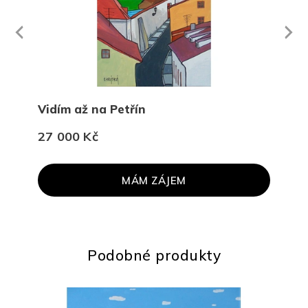
Next
revious
Vidím až na Petřín
Zas
27 000 Kč
45 
MÁM ZÁJEM
Podobné produkty